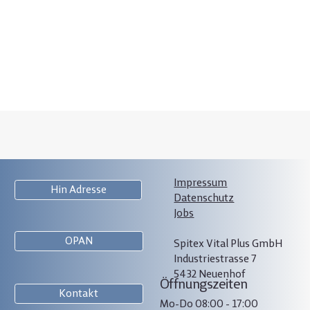
Impressum
Hin Adresse
Datenschutz
Jobs
OPAN
Spitex Vital Plus GmbH
Industriestrasse 7
5432 Neuenhof
Öffnungszeiten
Kontakt
Mo-Do 08:00 - 17:00